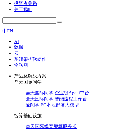
投资者关系
关于我们
中
EN
AI
数据
云
基础架构软硬件
物联网
产品及解决方案
鼎天国际问学
鼎天国际问学 企业级Agent中台
鼎天国际问学 智能流程工作台
爱问学 PC本地部署大模型
智算基础设施
鼎天国际鲲泰智算服务器