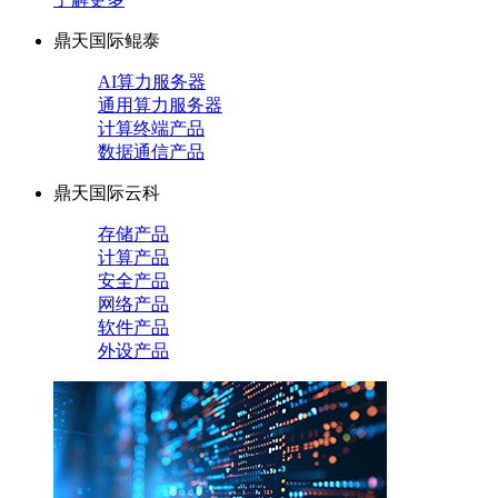
鼎天国际鲲泰
AI算力服务器
通用算力服务器
计算终端产品
数据通信产品
鼎天国际云科
存储产品
计算产品
安全产品
网络产品
软件产品
外设产品