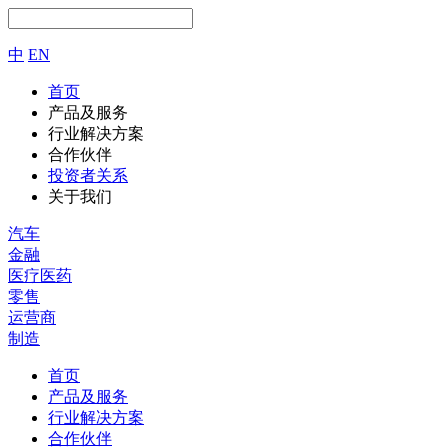
中
EN
首页
产品及服务
行业解决方案
合作伙伴
投资者关系
关于我们
汽车
金融
医疗医药
零售
运营商
制造
首页
产品及服务
行业解决方案
合作伙伴